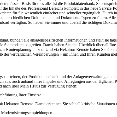
en müssen. Basis für dies alles ist die Produktdatenbank. Sie entspri
r die Inhalte des Professional Bereichs komplett in das neue Service-Por
daten für Sie wesentlich einfacher und schneller zugänglich. Durch i
h unterschiedlichen Dokumenten und Dokument- Typen zu filtern. Alle 
nload verfügbar. So haben Sie immer und überall die richtigen Dokum
ung, bündelt alle anlagenspezifischen Informationen und stellt sie tag
lle Stammdaten zugreifen. Damit haben Sie den Überblick über all Ihr
zur Routenplanung nutzen. Und via Hekatron Remote haben Sie über das
b der vertraglichen Vereinbarungen – um Ihnen und Ihren Kunden mehr S
bausteinen, der Produktdatenbank und der Anlagenverwaltung an den S
ich aus, auch anhand Ihrer Impulse und Anregungen aus der täglichen Pra
nd nach über Mein HPlus zur Verfügung stehen:
rchführung Ihrer Einsätze.
it Hekatron Remote. Damit erkennen Sie schnell kritische Situationen 
nd Modernisierungsempfehlungen.