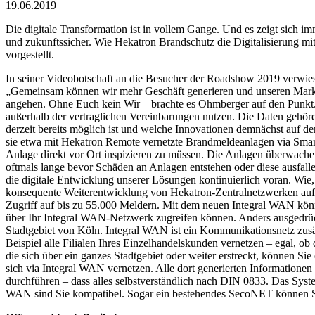
19.06.2019
Die digitale Transformation ist in vollem Gange. Und es zeigt sich im
und zukunftssicher. Wie Hekatron Brandschutz die Digitalisierung 
vorgestellt.
In seiner Videobotschaft an die Besucher der Roadshow 2019 verwies H
„Gemeinsam können wir mehr Geschäft generieren und unseren Marktz
angehen. Ohne Euch kein Wir – brachte es Ohmberger auf den Punkt. 
außerhalb der vertraglichen Vereinbarungen nutzen. Die Daten gehöre
derzeit bereits möglich ist und welche Innovationen demnächst auf 
sie etwa mit Hekatron Remote vernetzte Brandmeldeanlagen via Smart
Anlage direkt vor Ort inspizieren zu müssen. Die Anlagen überwache
oftmals lange bevor Schäden an Anlagen entstehen oder diese ausfallen.
die digitale Entwicklung unserer Lösungen kontinuierlich voran. Wie
konsequente Weiterentwicklung von Hekatron-Zentralnetzwerken auf 
Zugriff auf bis zu 55.000 Meldern. Mit dem neuen Integral WAN könne
über Ihr Integral WAN-Netzwerk zugreifen können. Anders ausgedrüc
Stadtgebiet von Köln. Integral WAN ist ein Kommunikationsnetz zusät
Beispiel alle Filialen Ihres Einzelhandelskunden vernetzen – egal, ob 
die sich über ein ganzes Stadtgebiet oder weiter erstreckt, können 
sich via Integral WAN vernetzen. Alle dort generierten Informatio
durchführen – dass alles selbstverständlich nach DIN 0833. Das Syste
WAN sind Sie kompatibel. Sogar ein bestehendes SecoNET können Si