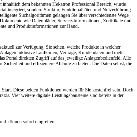
cht inhaltlich dem bekannten Hekatron Professional Bereich, wurde
tal integriert, sondern Struktur, Funktionalitäten und Nutzerführung
ntelligente Suchalgorithmen gelangen Sie über verschiedenste Wege
Dokumente wie Datenblätter, Service-Informationen, Zertifikate und
ente und Produktinformationen zur Hand.
esaktuell zur Verfügung. Sie sehen, welche Produkte in welcher
e Anlagen inklusive Laufkarten, Verträge, Kundendaten und mehr.
 Portal direkten Zugriff auf das jeweilige Anlagenbedienfeld. Alle
icherheit und effizientere Abläufe zu bieten. Die Daten selbst, die
tart. Diese beiden Funktionen werden für Sie kostenfrei sein. Doch
xis. Vier weitere digitale Leistungsbausteine sind bereits in der
und können sofort eingreifen.