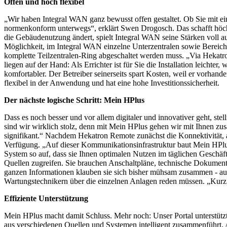
Offen und hoch flexibel
„Wir haben Integral WAN ganz bewusst offen gestaltet. Ob Sie mit ei
normenkonform unterwegs“, erklärt Swen Drogosch. Das schafft höchst
die Gebäudenutzung ändert, spielt Integral WAN seine Stärken voll 
Möglichkeit, im Integral WAN einzelne Unterzentralen sowie Bereich
komplette Teilzentralen-Ring abgeschaltet werden muss. „Via Hekatr
liegen auf der Hand: Als Errichter ist für Sie die Installation leic
komfortabler. Der Betreiber seinerseits spart Kosten, weil er vorhan
flexibel in der Anwendung und hat eine hohe Investitionssicherheit.
Der nächste logische Schritt: Mein HPlus
Dass es noch besser und vor allem digitaler und innovativer geht, s
sind wir wirklich stolz, denn mit Mein HPlus gehen wir mit Ihnen zusa
signifikant.“ Nachdem Hekatron Remote zunächst die Konnektivität, al
Verfügung. „Auf dieser Kommunikationsinfrastruktur baut Mein HPlus 
System so auf, dass sie Ihnen optimalen Nutzen im täglichen Geschäf
Quellen zugreifen. Sie brauchen Anschaltpläne, technische Dokumenta
ganzen Informationen klauben sie sich bisher mühsam zusammen - auf W
Wartungstechnikern über die einzelnen Anlagen reden müssen. „Kurz
Effiziente Unterstützung
Mein HPlus macht damit Schluss. Mehr noch: Unser Portal unterstützt S
aus verschiedenen Quellen und Systemen intelligent zusammenführt