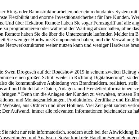
ner Ring- oder Baumstruktur arbeiten oder ein redundantes System mit 
e Flexibilität und enorme Investitionssicherheit für Ihre Kunden. Wen
aus. Und über Hekatron Remote haben Sie sogar Fernzugriff auf alle an
e zu programmieren oder während der Wartung abzuschalten, ohne dass
on Remote haben Sie die über die Unterzentrale laufenden Melder im B
hter, weil Sie weniger Hardware-Komponenten haben, und die Verwaltung 
dene Netzwerkstrukturen weiter nutzen kann und weniger Hardware brauc
tellte Swen Drogosch auf der Roadshow 2019 in seinem zweiten Beitrag 
mmen einen großen Schritt weiter in Richtung Digitalisierung“, so der 
so die kommunikative Anbindung von Brandmeldern, realisiert, stellt I
auf und bündelt alle Daten, Anlagen- und Herstellerinformationen sow
t bringen.“ Denn um die Anlagen der Kunden zu verwalten, müssen Erric
tionen und Montageanleitungen, Produktinfos, Zertifikate und Erkläru
ebsites, aus Ordnern und über Hotlines. Viel Zeit geht zudem verloren
: Der Aufwand, immer alle relevanten Informationen beieinander zu h
ie nicht nur rein informatorisch, sondern auch bei der Abwicklung Ihre
, Auswertungen und Analysen. Sogar konkrete Handlungsempfehlungen 