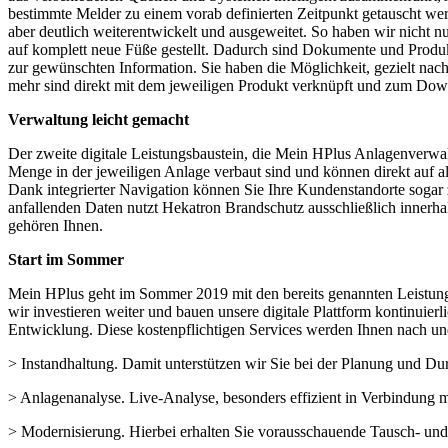
bestimmte Melder zu einem vorab definierten Zeitpunkt getauscht werd
aber deutlich weiterentwickelt und ausgeweitet. So haben wir nicht nu
auf komplett neue Füße gestellt. Dadurch sind Dokumente und Produkt
zur gewünschten Information. Sie haben die Möglichkeit, gezielt nac
mehr sind direkt mit dem jeweiligen Produkt verknüpft und zum Dow
Verwaltung leicht gemacht
Der zweite digitale Leistungsbaustein, die Mein HPlus Anlagenverwalt
Menge in der jeweiligen Anlage verbaut sind und können direkt auf a
Dank integrierter Navigation können Sie Ihre Kundenstandorte sogar 
anfallenden Daten nutzt Hekatron Brandschutz ausschließlich innerhal
gehören Ihnen.
Start im Sommer
Mein HPlus geht im Sommer 2019 mit den bereits genannten Leistungs
wir investieren weiter und bauen unsere digitale Plattform kontinuierl
Entwicklung. Diese kostenpflichtigen Services werden Ihnen nach u
> Instandhaltung. Damit unterstützen wir Sie bei der Planung und Du
> Anlagenanalyse. Live-Analyse, besonders effizient in Verbindung m
> Modernisierung. Hierbei erhalten Sie vorausschauende Tausch- u