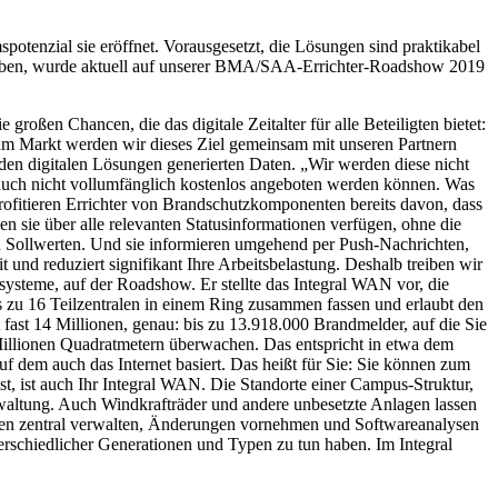
potenzial sie eröffnet. Vorausgesetzt, die Lösungen sind praktikabel
 haben, wurde aktuell auf unserer BMA/SAA-Errichter-Roadshow 2019
ßen Chancen, die das digitale Zeitalter für alle Beteiligten bietet:
am Markt werden wir dieses Ziel gemeinsam mit unseren Partnern
den digitalen Lösungen generierten Daten. „Wir werden diese nicht
s auch nicht vollumfänglich kostenlos angeboten werden können. Was
ofitieren Errichter von Brandschutzkomponenten bereits davon, dass
sie über alle relevanten Statusinformationen verfügen, ohne die
n Sollwerten. Und sie informieren umgehend per Push-Nachrichten,
t und reduziert signifikant Ihre Arbeitsbelastung. Deshalb treiben wir
ysteme, auf der Roadshow. Er stellte das Integral WAN vor, die
zu 16 Teilzentralen in einem Ring zusammen fassen und erlaubt den
fast 14 Millionen, genau: bis zu 13.918.000 Brandmelder, auf die Sie
Millionen Quadratmetern überwachen. Das entspricht in etwa dem
 dem auch das Internet basiert. Das heißt für Sie: Sie können zum
 ist, ist auch Ihr Integral WAN. Die Standorte einer Campus-Struktur,
rwaltung. Auch Windkrafträder und andere unbesetzte Anlagen lassen
nden zentral verwalten, Änderungen vornehmen und Softwareanalysen
terschiedlicher Generationen und Typen zu tun haben. Im Integral