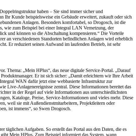
Doppelringstruktur haben – Sie sind immer sicher und
n Ihr Kunde beispielsweise ein Gebäude erweitert, zukauft oder sich
gebundenen Anlagen. Besonders komfortabel, so Drogosch, ist die
, wie zum Beispiel bei einer Integral LAN Vernetzung, der
lick und können so die Abschaltung kompensieren.“ Die Vorteile
Ihrer an verschiedenen Standorten befindlichen Anlagen wird erheblich
ht. Er reduziert seinen Aufwand im laufenden Betrieb, ist sehr
vor. Thema: „Mein HPlus“, das neue digitale Service-Portal. „Darauf
Produktmanager. Er ist sich sicher: „Damit erleichtern wir Ihre Arbeit
ntegral WAN dafür jetzt eine webbasierte Infrastruktur zur
ie Live-Anlagenereignisse zentral. Diese Informationen bereitet das
hter in der Regel auf viele Informationen aus unterschiedlichsten
ngen, Kataloge, Preise, Service-Informationen und vieles mehr. Diese
, weil sie mit Außendienstmitarbeitern, Projektleitern oder
aben, ist immens“, so Swen Drogosch.
r täglichen Aufgaben. So erstellt das Portal aus den Daten, die es
gibt Mein HPlus. Zum Beispiel informiert das System, wann