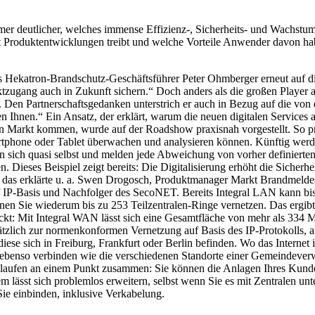
mer deutlicher, welches immense Effizienz-, Sicherheits- und Wachstums
mit Produktentwicklungen treibt und welche Vorteile Anwender davon
ekatron-Brandschutz-Geschäftsführer Peter Ohmberger erneut auf die gro
ugang auch in Zukunft sichern.“ Doch anders als die großen Player 
Den Partnerschaftsgedanken unterstrich er auch in Bezug auf die von 
n Ihnen.“ Ein Ansatz, der erklärt, warum die neuen digitalen Service
den Markt kommen, wurde auf der Roadshow praxisnah vorgestellt. So pr
phone oder Tablet überwachen und analysieren können. Künftig werden 
n sich quasi selbst und melden jede Abweichung von vorher definierte
 Dieses Beispiel zeigt bereits: Die Digitalisierung erhöht die Sicherhei
, das erklärte u. a. Swen Drogosch, Produktmanager Markt Brandmeldes
IP-Basis und Nachfolger des SecoNET. Bereits Integral LAN kann bis 
n Sie wiederum bis zu 253 Teilzentralen-Ringe vernetzen. Das ergibt 
kt: Mit Integral WAN lässt sich eine Gesamtfläche von mehr als 334 
zlich zur normenkonformen Vernetzung auf Basis des IP-Protokolls, auf
diese sich in Freiburg, Frankfurt oder Berlin befinden. Wo das Internet
Sie ebenso verbinden wie die verschiedenen Standorte einer Gemeindeve
nen laufen an einem Punkt zusammen: Sie können die Anlagen Ihres Ku
m lässt sich problemlos erweitern, selbst wenn Sie es mit Zentralen un
e einbinden, inklusive Verkabelung.