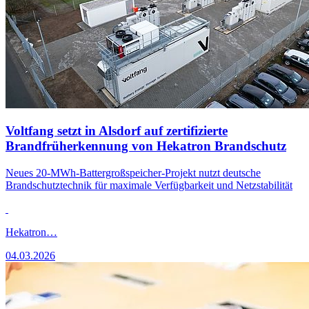
Voltfang setzt in Alsdorf auf zertifizierte
Brandfrüherkennung von Hekatron Brandschutz
Neues 20-MWh-Battergroßspeicher-Projekt nutzt deutsche
Brandschutztechnik für maximale Verfügbarkeit und Netzstabilität
Hekatron…
04.03.2026