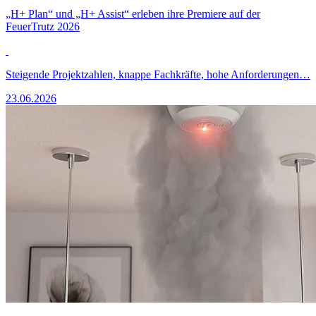
„H+ Plan“ und „H+ Assist“ erleben ihre Premiere auf der
FeuerTrutz 2026
Steigende Projektzahlen, knappe Fachkräfte, hohe Anforderungen…
23.06.2026