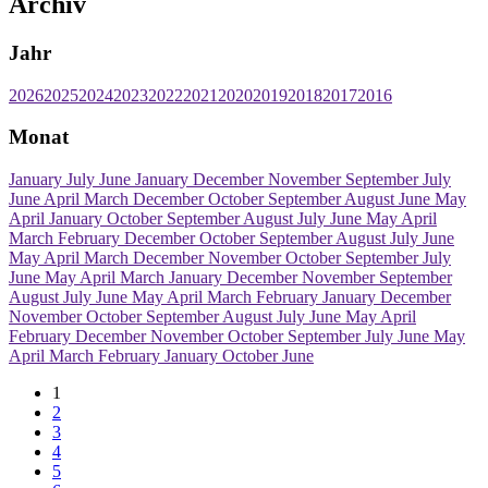
Archiv
Jahr
2026
2025
2024
2023
2022
2021
2020
2019
2018
2017
2016
Monat
January
July
June
January
December
November
September
July
June
April
March
December
October
September
August
June
May
April
January
October
September
August
July
June
May
April
March
February
December
October
September
August
July
June
May
April
March
December
November
October
September
July
June
May
April
March
January
December
November
September
August
July
June
May
April
March
February
January
December
November
October
September
August
July
June
May
April
February
December
November
October
September
July
June
May
April
March
February
January
October
June
1
2
3
4
5