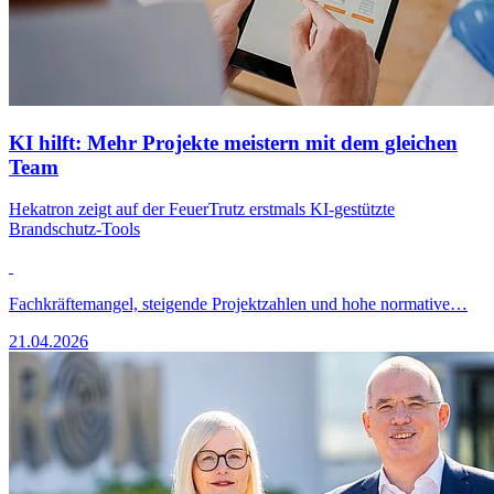
KI hilft: Mehr Projekte meistern mit dem gleichen
Team
Hekatron zeigt auf der FeuerTrutz erstmals KI-gestützte
Brandschutz-Tools
Fachkräftemangel, steigende Projektzahlen und hohe normative…
21.04.2026