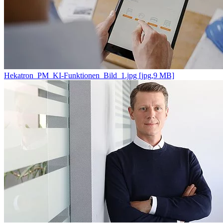
Hekatron_PM_KI-Funktionen_Bild_1.jpg [jpg,9 MB]