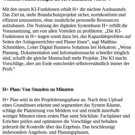
Mit den neuen KI-Funktionen erhält H+ die nächste Ausbaustufe.
Das Ziel ist, mehr Brandschutzprojekte sicher, normkonform und
effizient umzusetzen, ohne zusätzliche personelle Ressourcen
aufzubauen. Die Nutzung der digitalen Systembasis H+ erfüllt die
Voraussetzung, um von allen Vorteilen zu profitieren. „Die KI-
Funktionen in H+ tragen somit dazu bei, das Kapazitätsproblem auf
Seiten der Anlagenerrichter und Planer lösen“, sagt Matthias
Schmölders, Leiter Digital Business Solutions bei Hekatron: „Wenn
Planung, Dokumentation und Informationssuche schneller möglich
sind, schafft die gleiche Mannschaft mehr Projekte. Die KI macht
Vorschläge, aber am Ende entscheidet selbstverständlich immer der
Profi.“
H+ Plan: Von Stunden zu Minuten
H+ Plan setzt in der Projektierungsphase an. Nach dem Upload
eines Grundrisses erkennt und segmentiert das System Räume,
schlägt die Platzierung von Meldern vor und erstellt innerhalb
weniger Minuten einen ersten Plan samt Stückliste. Fachplaner und
Errichter prüfen und optimieren die Vorschläge und behalten
jederzeit die Kontrolle über das Ergebnis. Das beschleunigt
insbesondere Angebots- und Planungsphasen.