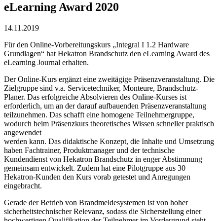
eLearning Award 2020
14.11.2019
Für den Online-Vorbereitungskurs „Integral I 1.2 Hardware
Grundlagen“ hat Hekatron Brandschutz den eLearning Award des
eLearning Journal erhalten.
Der Online-Kurs ergänzt eine zweitägige Präsenzveranstaltung. Die
Zielgruppe sind v.a. Servicetechniker, Monteure, Brandschutz-
Planer. Das erfolgreiche Absolvieren des Online-Kurses ist
erforderlich, um an der darauf aufbauenden Präsenzveranstaltung
teilzunehmen. Das schafft eine homogene Teilnehmergruppe,
wodurch beim Präsenzkurs theoretisches Wissen schneller praktisch
angewendet
werden kann. Das didaktische Konzept, die Inhalte und Umsetzung
haben Fachtrainer, Produktmanager und der technische
Kundendienst von Hekatron Brandschutz in enger Abstimmung
gemeinsam entwickelt. Zudem hat eine Pilotgruppe aus 30
Hekatron-Kunden den Kurs vorab getestet und Anregungen
eingebracht.
Gerade der Betrieb von Brandmeldesystemen ist von hoher
sicherheitstechnischer Relevanz, sodass die Sicherstellung einer
hochwertigen Qualifikation der Teilnehmer im Vordergrund steht.