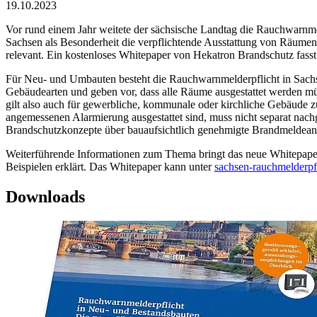
19.10.2023
Vor rund einem Jahr weitete der sächsische Landtag die Rauchwarnme
Sachsen als Besonderheit die verpflichtende Ausstattung von Räumen,
relevant. Ein kostenloses Whitepaper von Hekatron Brandschutz fass
Für Neu- und Umbauten besteht die Rauchwarnmelderpflicht in Sachsen 
Gebäudearten und geben vor, dass alle Räume ausgestattet werden mü
gilt also auch für gewerbliche, kommunale oder kirchliche Gebäude zu
angemessenen Alarmierung ausgestattet sind, muss nicht separat nach
Brandschutzkonzepte über bauaufsichtlich genehmigte Brandmeldeanl
Weiterführende Informationen zum Thema bringt das neue Whitepape
Beispielen erklärt. Das Whitepaper kann unter
sachsen-rauchmelderpfl
Downloads