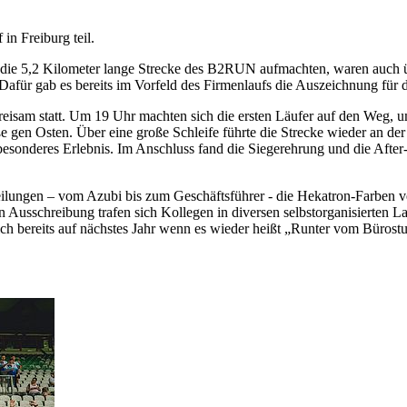
 Freiburg teil.
 die 5,2 Kilometer lange Strecke des B2RUN aufmachten, waren auch ü
für gab es bereits im Vorfeld des Firmenlaufs die Auszeichnung für d
Dreisam statt. Um 19 Uhr machten sich die ersten Läufer auf den Weg,
e gen Osten. Über eine große Schleife führte die Strecke wieder an d
besonderes Erlebnis. Im Anschluss fand die Siegerehrung und die Afte
eilungen – vom Azubi bis zum Geschäftsführer - die Hekatron-Farben v
n Ausschreibung trafen sich Kollegen in diversen selbstorganisierten 
bereits auf nächstes Jahr wenn es wieder heißt „Runter vom Bürostuhl