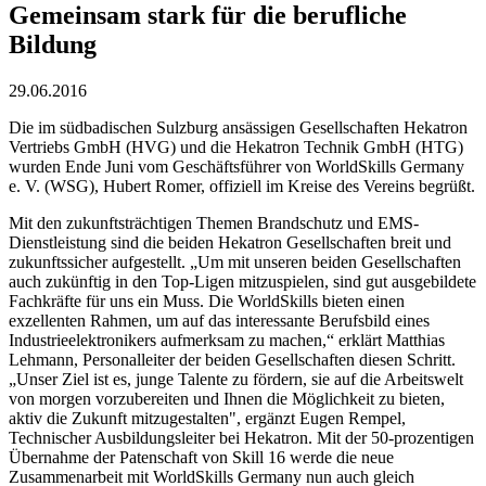
Gemeinsam stark für die berufliche
Bildung
29.06.2016
Die im südbadischen Sulzburg ansässigen Gesellschaften Hekatron
Vertriebs GmbH (HVG) und die Hekatron Technik GmbH (HTG)
wurden Ende Juni vom Geschäftsführer von WorldSkills Germany
e. V. (WSG), Hubert Romer, offiziell im Kreise des Vereins begrüßt.
Mit den zukunftsträchtigen Themen Brandschutz und EMS-
Dienstleistung sind die beiden Hekatron Gesellschaften breit und
zukunftssicher aufgestellt. „Um mit unseren beiden Gesellschaften
auch zukünftig in den Top-Ligen mitzuspielen, sind gut ausgebildete
Fachkräfte für uns ein Muss. Die WorldSkills bieten einen
exzellenten Rahmen, um auf das interessante Berufsbild eines
Industrieelektronikers aufmerksam zu machen,“ erklärt Matthias
Lehmann, Personalleiter der beiden Gesellschaften diesen Schritt.
„Unser Ziel ist es, junge Talente zu fördern, sie auf die Arbeitswelt
von morgen vorzubereiten und Ihnen die Möglichkeit zu bieten,
aktiv die Zukunft mitzugestalten", ergänzt Eugen Rempel,
Technischer Ausbildungsleiter bei Hekatron. Mit der 50-prozentigen
Übernahme der Patenschaft von Skill 16 werde die neue
Zusammenarbeit mit WorldSkills Germany nun auch gleich