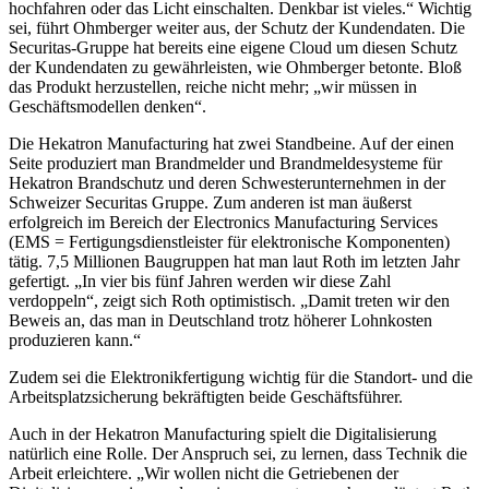
hochfahren oder das Licht einschalten. Denkbar ist vieles.“ Wichtig
sei, führt Ohmberger weiter aus, der Schutz der Kundendaten. Die
Securitas-Gruppe hat bereits eine eigene Cloud um diesen Schutz
der Kundendaten zu gewährleisten, wie Ohmberger betonte. Bloß
das Produkt herzustellen, reiche nicht mehr; „wir müssen in
Geschäftsmodellen denken“.
Die Hekatron Manufacturing hat zwei Standbeine. Auf der einen
Seite produziert man Brandmelder und Brandmeldesysteme für
Hekatron Brandschutz und deren Schwesterunternehmen in der
Schweizer Securitas Gruppe. Zum anderen ist man äußerst
erfolgreich im Bereich der Electronics Manufacturing Services
(EMS = Fertigungsdienstleister für elektronische Komponenten)
tätig. 7,5 Millionen Baugruppen hat man laut Roth im letzten Jahr
gefertigt. „In vier bis fünf Jahren werden wir diese Zahl
verdoppeln“, zeigt sich Roth optimistisch. „Damit treten wir den
Beweis an, das man in Deutschland trotz höherer Lohnkosten
produzieren kann.“
Zudem sei die Elektronikfertigung wichtig für die Standort- und die
Arbeitsplatzsicherung bekräftigten beide Geschäftsführer.
Auch in der Hekatron Manufacturing spielt die Digitalisierung
natürlich eine Rolle. Der Anspruch sei, zu lernen, dass Technik die
Arbeit erleichtere. „Wir wollen nicht die Getriebenen der