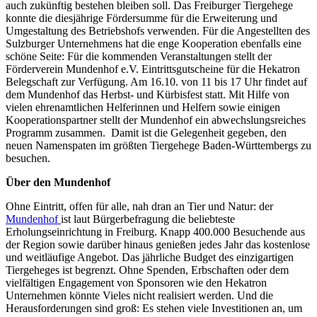
auch zukünftig bestehen bleiben soll. Das Freiburger Tiergehege
konnte die diesjährige Fördersumme für die Erweiterung und
Umgestaltung des Betriebshofs verwenden. Für die Angestellten des
Sulzburger Unternehmens hat die enge Kooperation ebenfalls eine
schöne Seite: Für die kommenden Veranstaltungen stellt der
Förderverein Mundenhof e.V. Eintrittsgutscheine für die Hekatron
Belegschaft zur Verfügung. Am 16.10. von 11 bis 17 Uhr findet auf
dem Mundenhof das Herbst- und Kürbisfest statt. Mit Hilfe von
vielen ehrenamtlichen Helferinnen und Helfern sowie einigen
Kooperationspartner stellt der Mundenhof ein abwechslungsreiches
Programm zusammen. Damit ist die Gelegenheit gegeben, den
neuen Namenspaten im größten Tiergehege Baden-Württembergs zu
besuchen.
Über den Mundenhof
Ohne Eintritt, offen für alle, nah dran an Tier und Natur: der
Mundenhof
ist laut Bürgerbefragung die beliebteste
Erholungseinrichtung in Freiburg. Knapp 400.000 Besuchende aus
der Region sowie darüber hinaus genießen jedes Jahr das kostenlose
und weitläufige Angebot. Das jährliche Budget des einzigartigen
Tiergeheges ist begrenzt. Ohne Spenden, Erbschaften oder dem
vielfältigen Engagement von Sponsoren wie den Hekatron
Unternehmen könnte Vieles nicht realisiert werden. Und die
Herausforderungen sind groß: Es stehen viele Investitionen an, um