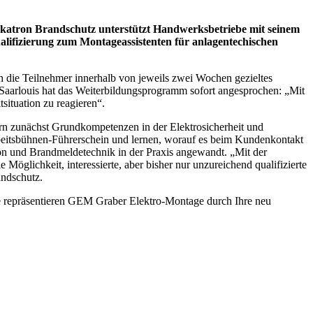
katron Brandschutz unterstützt Handwerksbetriebe mit seinem
alifizierung zum Montageassistenten für anlagentechischen
 die Teilnehmer innerhalb von jeweils zwei Wochen gezieltes
aarlouis hat das Weiterbildungsprogramm sofort angesprochen: „Mit
situation zu reagieren“.
ern zunächst Grundkompetenzen in der Elektrosicherheit und
rbeitsbühnen-Führerschein und lernen, worauf es beim Kundenkontakt
tion und Brandmeldetechnik in der Praxis angewandt. „Mit der
glichkeit, interessierte, aber bisher nur unzureichend qualifizierte
andschutz.
e repräsentieren GEM Graber Elektro-Montage durch Ihre neu