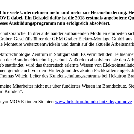
d für viele Unternehmen mehr und mehr zur Herausforderung. He
E dabei. Ein Beispiel dafür ist die 2018 erstmals angebotene Qu
eses Ausbildungsprogramm nun erfolgreich absolviert.
hutzbranche. In drei aufeinander aufbauenden Modulen erarbeiten sich
s Graber, Geschäftsführer der GEM Graber Elektro-Montage GmbH aus S
e Monteure weiterzuentwickeln und damit auf die aktuelle Arbeitsmarkt
trotechnologie-Zentrum in Stuttgart statt. Es vermittelt den Teilnehm
agen der Brandmeldetechnik geschult. Außerdem absolvieren sie den A
 stattfindet, wird das theoretisch erlernte Wissen von Elektroinstalla
en gerade auch vor dem Hintergrund des akuten Fachkräftemangels die Mö
 Thomas Wittek, Leiter des Kundenschulungszentrums bei Hekatron Br
ine Mitarbeiter nicht nur über fundiertes Wissen im Brandschutz. Si
eim Kunden“.
mm youMOVE finden Sie hier:
www.hekatron-brandschutz.de/youmove