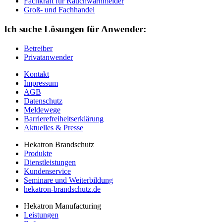
Fachkraft für Rauchwarnmelder
Groß- und Fachhandel
Ich suche Lösungen für Anwender:
Betreiber
Privatanwender
Kontakt
Impressum
AGB
Datenschutz
Meldewege
Barrierefreiheitserklärung
Aktuelles & Presse
Hekatron Brandschutz
Produkte
Dienstleistungen
Kundenservice
Seminare und Weiterbildung
hekatron-brandschutz.de
Hekatron Manufacturing
Leistungen