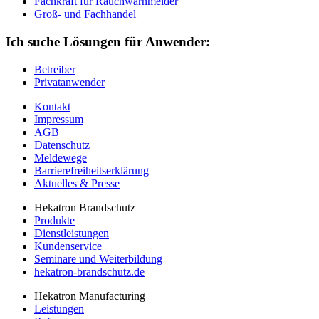
Fachkraft für Rauchwarnmelder
Groß- und Fachhandel
Ich suche Lösungen für Anwender:
Betreiber
Privatanwender
Kontakt
Impressum
AGB
Datenschutz
Meldewege
Barrierefreiheitserklärung
Aktuelles & Presse
Hekatron Brandschutz
Produkte
Dienstleistungen
Kundenservice
Seminare und Weiterbildung
hekatron-brandschutz.de
Hekatron Manufacturing
Leistungen