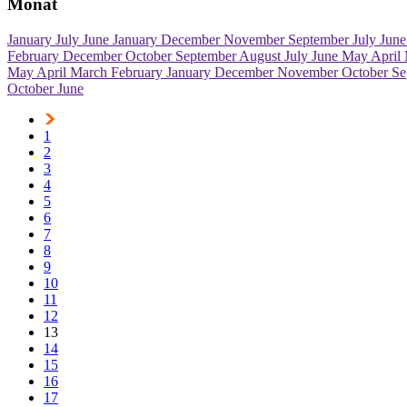
Monat
January
July
June
January
December
November
September
July
Jun
February
December
October
September
August
July
June
May
April
May
April
March
February
January
December
November
October
Se
October
June
1
2
3
4
5
6
7
8
9
10
11
12
13
14
15
16
17