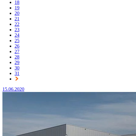
18
19
20
21
22
23
24
25
26
27
28
29
30
31
15.06.2020