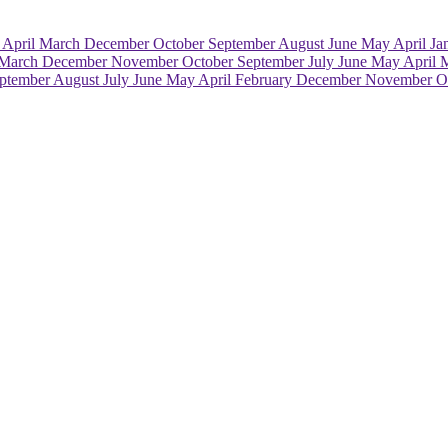
e
April
March
December
October
September
August
June
May
April
Ja
March
December
November
October
September
July
June
May
April
ptember
August
July
June
May
April
February
December
November
O