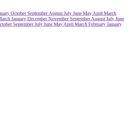
nuary
October
September
August
July
June
May
April
March
March
January
December
November
September
August
July
June
ctober
September
July
June
May
April
March
February
January