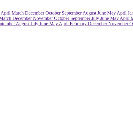
e
April
March
December
October
September
August
June
May
April
Ja
March
December
November
October
September
July
June
May
April
ptember
August
July
June
May
April
February
December
November
O