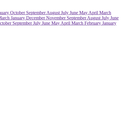
nuary
October
September
August
July
June
May
April
March
March
January
December
November
September
August
July
June
ctober
September
July
June
May
April
March
February
January