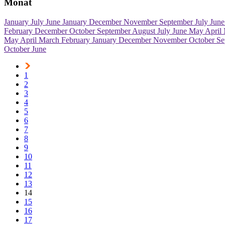
Monat
January
July
June
January
December
November
September
July
Jun
February
December
October
September
August
July
June
May
April
May
April
March
February
January
December
November
October
Se
October
June
1
2
3
4
5
6
7
8
9
10
11
12
13
14
15
16
17