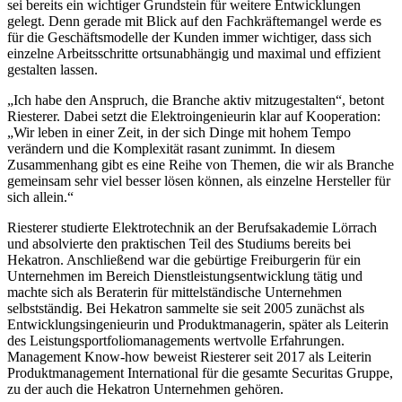
sei bereits ein wichtiger Grundstein für weitere Entwicklungen
gelegt. Denn gerade mit Blick auf den Fachkräftemangel werde es
für die Geschäftsmodelle der Kunden immer wichtiger, dass sich
einzelne Arbeitsschritte ortsunabhängig und maximal und effizient
gestalten lassen.
„Ich habe den Anspruch, die Branche aktiv mitzugestalten“, betont
Riesterer. Dabei setzt die Elektroingenieurin klar auf Kooperation:
„Wir leben in einer Zeit, in der sich Dinge mit hohem Tempo
verändern und die Komplexität rasant zunimmt. In diesem
Zusammenhang gibt es eine Reihe von Themen, die wir als Branche
gemeinsam sehr viel besser lösen können, als einzelne Hersteller für
sich allein.“
Riesterer studierte Elektrotechnik an der Berufsakademie Lörrach
und absolvierte den praktischen Teil des Studiums bereits bei
Hekatron. Anschließend war die gebürtige Freiburgerin für ein
Unternehmen im Bereich Dienstleistungsentwicklung tätig und
machte sich als Beraterin für mittelständische Unternehmen
selbstständig. Bei Hekatron sammelte sie seit 2005 zunächst als
Entwicklungsingenieurin und Produktmanagerin, später als Leiterin
des Leistungsportfoliomanagements wertvolle Erfahrungen.
Management Know-how beweist Riesterer seit 2017 als Leiterin
Produktmanagement International für die gesamte Securitas Gruppe,
zu der auch die Hekatron Unternehmen gehören.